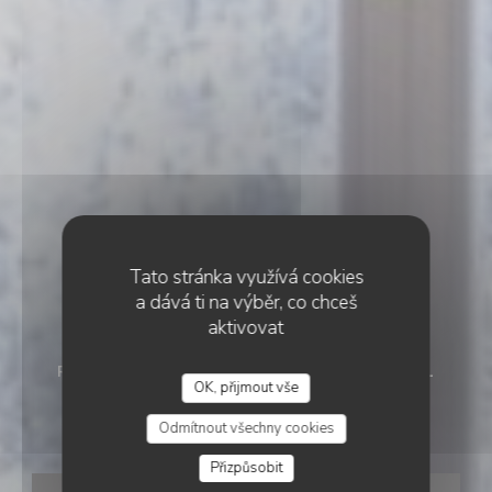
Tato stránka využívá cookies
a dává ti na výběr, co chceš
aktivovat
RESTAURANT TRADITIONNEL
•
COURCHEVEL
OK, přijmout vše
RESTAURANT HENRI
RESTAURANT HENRI
Odmítnout všechny cookies
Přizpůsobit