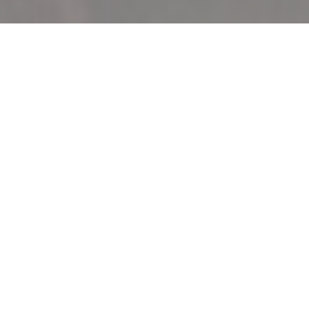
RESTAURANT HENRI
|
COURCHEVEL
Benvenuti da
HENRI
, un ristorante dove la semplicità