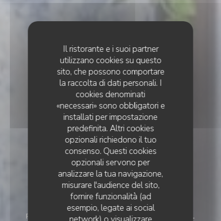
Il ristorante e i suoi partner
utilizzano cookies su questo
sito, che possono comportare
la raccolta di dati personali. I
cookies denominati
«necessari» sono obbligatori e
installati per impostazione
predefinita. Altri cookies
opzionali richiedono il tuo
consenso. Questi cookies
opzionali servono per
analizzare la tua navigazione,
misurare l'audience del sito,
fornire funzionalità (ad
esempio, legate ai social
RESTAURANT TRADITIONNEL
•
COURCHEVEL
network) o visualizzare