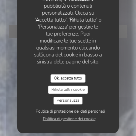
RESTAURANT HENRI
pubblicità o contenuti
RESTAURANT HENRI
personalizzati. Clicca su
'Accetta tutto', 'Rifiuta tutto' o
'Personalizza' per gestire le
PRENOTA
tue preferenze. Puoi
modificare le tue scelte in
qualsiasi momento cliccando
sull'icona del cookie in basso a
sinistra delle pagine del sito.
Ok, accetta tutto
Rifiuta tutti i cookie
Personalizza
Politica di protezione dei dati personali
Politica di gestione dei cookie